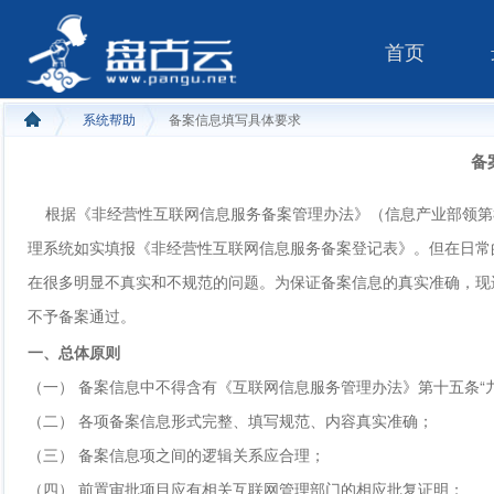
首页
系统帮助
备案信息填写具体要求
备
根据《非经营性互联网信息服务备案管理办法》（信息产业部领第3
理系统如实填报《非经营性互联网信息服务备案登记表》。但在日常
在很多明显不真实和不规范的问题。为保证备案信息的真实准确，现
不予备案通过。
一、总体原则
（一） 备案信息中不得含有《互联网信息服务管理办法》第十五条“
（二） 各项备案信息形式完整、填写规范、内容真实准确；
（三） 备案信息项之间的逻辑关系应合理；
（四） 前置审批项目应有相关互联网管理部门的相应批复证明；